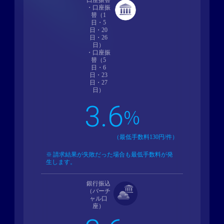
・口座振
替（1
日・5
日・20
日・26
日）
・口座振
替（5
日・6
日・23
日・27
日）
3.6
%
（最低手数料130円/件）
請求結果が失敗だった場合も最低手数料が発
生します。
銀行振込
（バーチ
ャル口
座）