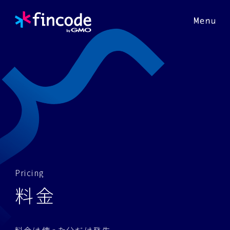
P
r
i
c
i
n
g
料
金