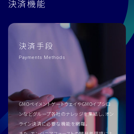
決
済
機
能
決済手段
Payments Methods
GMOペイメントゲートウェイやGMOイプシロ
ンなどグループ各社のナレッジを集結し、
オン
ライン決済に必要な機能を網羅。
また、エンジニアファーストの開発者環境によ