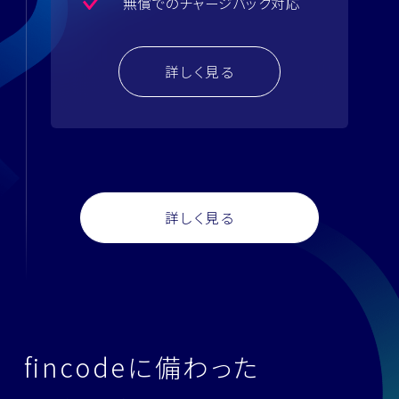
無償でのチャージバック対応
詳しく見る
詳しく見る
f
i
n
c
o
d
e
に
備
わ
っ
た