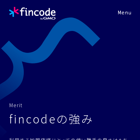
M
e
r
i
t
f
i
n
c
o
d
e
の
強
み