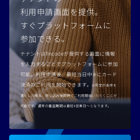
利用申請画面を提供。
すぐプラットフォームに
参加できる。
テナントはfincodeが提供する画面に情報
を入力することでプラットフォームに
参加
可能。利用申請後、最短当日中
にカード
※
決済のご利用を開始できます。
※所定の条件を
満たした場合、申し込み後即時でご利用開始いただくことが
可能です。通常の審査期間は最短4営業日～となります。