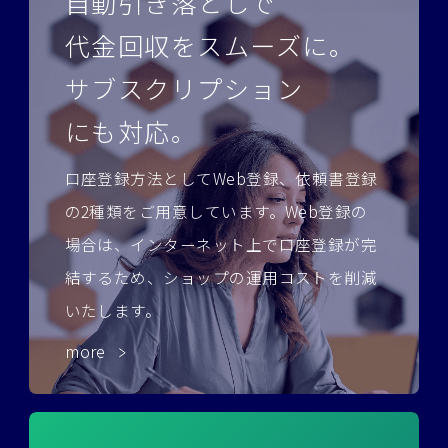
自動引き落としで
代金回収をスムーズに。
サブスクリプション
にも対応。
口座登録方法としてWeb登録、依頼書登録
の2種類をご用意しています。
Web登録の
場合は、インターネット上で口座登録が完
結するため、ショップの運用コストを削減
いたします。
more