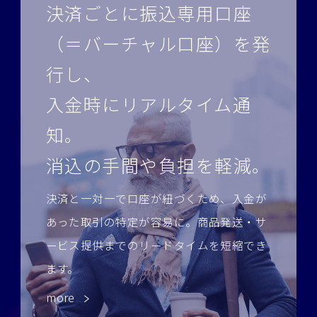
決済ごとに振込専用口座
（＝バーチャル口座）を発
行し、
入金時にリアルタイム通
知。
消込の手間や負担を軽減。
決済と一対一で口座が紐づくため、入金が
あった取引の特定が容易に。
商品発送・サ
ービス提供までのリードタイムを短縮でき
ます。
more