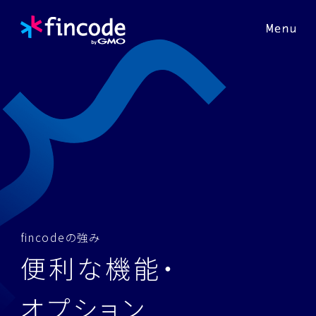
f
i
n
c
o
d
e
の
強
み
便
利
な
機
能
・
オ
プ
シ
ョ
ン